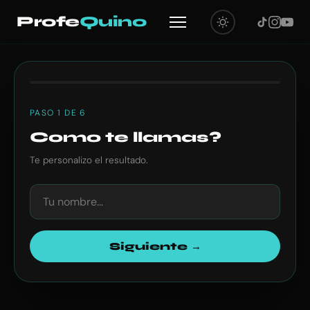
Test
Profe
Quino
de
orientación
PASO 1 DE 6
académica
Como te llamas?
—
Te personalizo el resultado.
ProfeQuino
Siguiente →