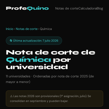
Profe
Quino
Notas de corte
Calculadora
Blog
Inicio
›
Notas de corte
› Química
🔄 Última actualización: 7 julio 2026
Nota de corte de
Química
por
universidad
11 universidades · Ordenadas por nota de corte 2025 (de
mayor a menor)
⚠️ Las notas 2026 son provisionales (1ª asignación, julio). Se
consolidan en septiembre y pueden bajar.